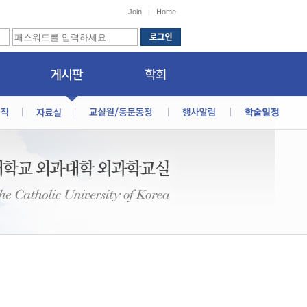
Join
Home
|