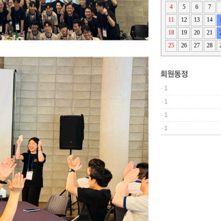
4
5
6
7
11
12
13
14
18
19
20
21
25
26
27
28
·
1
·
1
·
1
·
1